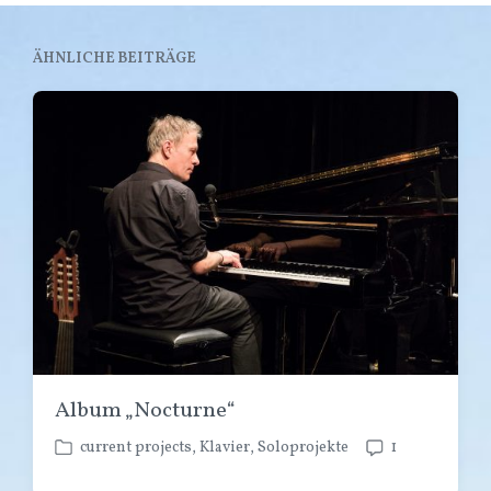
ÄHNLICHE BEITRÄGE
Album „Nocturne“
current projects
,
Klavier
,
Soloprojekte
1
V
K
e
o