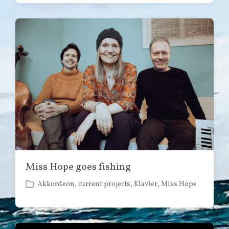
r
m
ö
m
f
e
f
n
e
t
n
a
t
r
l
e
i
c
h
t
i
n
Miss Hope goes fishing
Akkordeon
,
current projects
,
Klavier
,
Miss Hope
V
e
r
ö