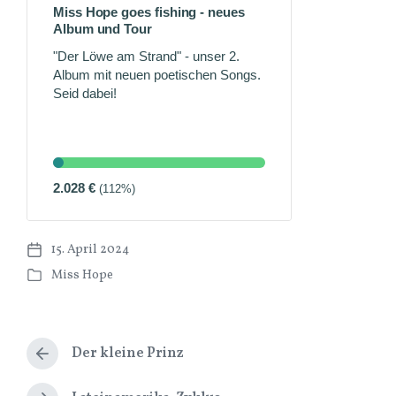
Miss Hope goes fishing - neues
Album und Tour
"Der Löwe am Strand" - unser 2.
Album mit neuen poetischen Songs.
Seid dabei!
2.028
€
(112%)
15. April 2024
V
Miss Hope
e
V
r
e
ö
r
f
ö
f
Der kleine Prinz
f
V
e
f
o
n
e