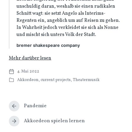
unschuldig daran, weshalb sie einen radikalen
Schnitt wagt: sie setzt Angelo als Interims-
Regenten ein, angeblich um auf Reisen zu gehen.
In Wahrheit jedoch verkleidet sie sich als Nonne
und mischt sich unters Volk der Stadt.
bremer shakespeare company
Mehr darüber lesen
4. Mai 2022
V
Akkordeon
,
current projects
,
Theatermusik
e
V
r
e
ö
r
f
ö
f
Pandemie
f
V
e
f
o
n
e
r
Akkordeon spielen lernen
N
t
h
n
ä
l