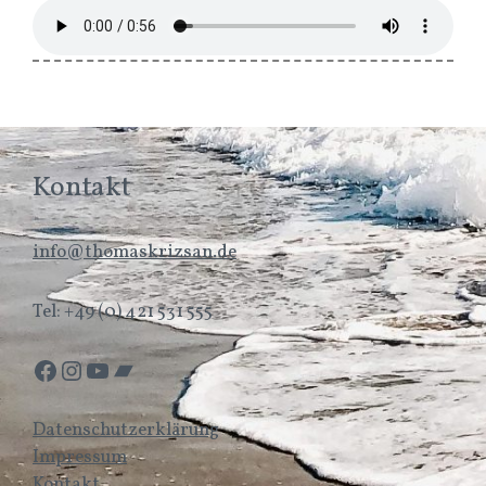
Kontakt
info@thomaskrizsan.de
Tel: +49 (0) 421 531 555
Facebook
Instagram
YouTube
Bandcamp
Datenschutzerklärung
Impressum
Kontakt